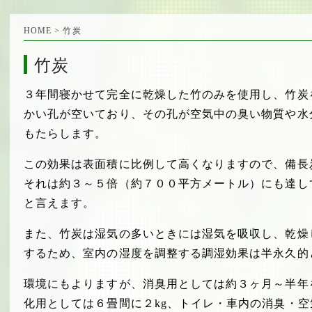
HOME
> 竹炭
竹炭
３年間寝かせて完全に乾燥した竹のみを使用し、竹炭
かい孔が空いており、その孔が空気中の臭い物質や水
もたらします。
この効果は表面積に比例して高くなりますので、備長
それは約３～５倍（約７００平方メートル）にも達し
と言えます。
また、竹炭は湿気の多いときには湿気を吸収し、乾燥
するため、室内の湿度を調整する調湿効果は半永久的
環境にもよりますが、消臭用としては約３ヶ月～半年
化用としては６畳間に２kg、トイレ・車内の消臭・