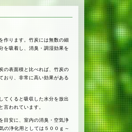
を作ります。竹炭には無数の細
分を吸着し、消臭・調湿効果を
炭の表面積と比べれば、竹炭の
ており、非常に高い効果がある
してくると吸収した水分を放出
と言われています。
を目安に、室内の消臭・空気浄
空気の浄化用としては５００ｇ～