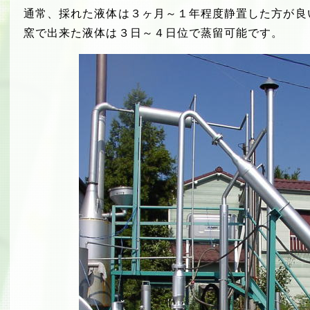
通常、採れた液体は３ヶ月～１年程度静置した方が良
窯で出来た液体は３日～４日位で蒸留可能です。