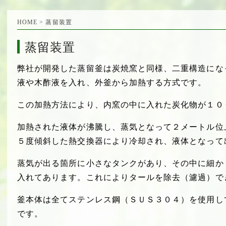
HOME
> 蒸留装置
蒸留装置
弊社が開発した蒸留釜は炭焼窯と同様、二重構造にな
液や木酢液を入れ、外釜から加熱する方式です。
この加熱方法により、内窯の中に入れた炭化物が１０
加熱された液体が沸騰し、蒸気となって２メートル位
５度傾斜した熱交換器により冷却され、液体となって
蒸気が出る箇所に小さなタンクがあり、その中に細か
入れてあります。これによりタールを除去（濾過）で
釜本体は全てステンレス鋼（ＳＵＳ３０４）を使用し
です。